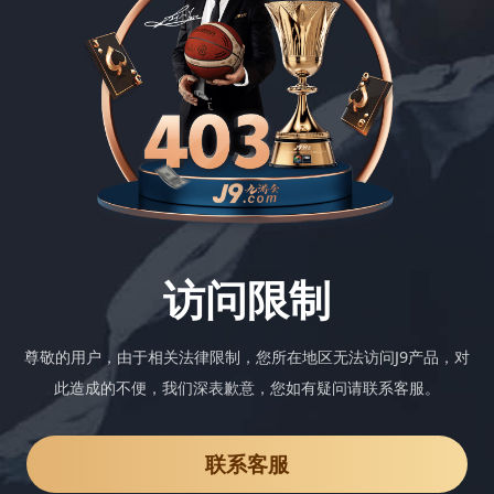
访问限制
尊敬的用户，由于相关法律限制，您所在地区无法访问J9产品，对
此造成的不便，我们深表歉意，您如有疑问请联系客服。
联系客服